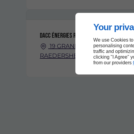
Your priva
DACC Énergies Renouvelables
We use Cookies to
19 GRAND RUE, 68190
personalising conte
traffic and optimizi
RAEDERSHEIM
clicking "I Agree" 
from our providers