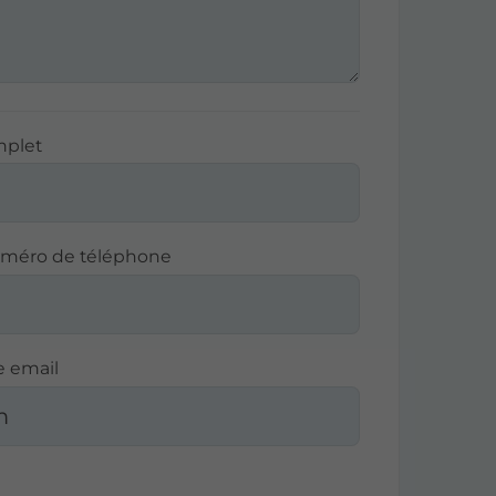
mplet
numéro de téléphone
e email