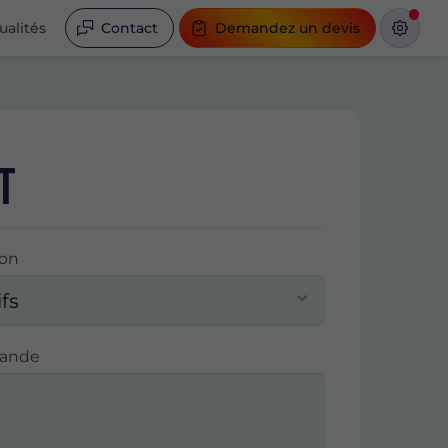
ualités
Contact
Demandez un devis
t
ion
mande