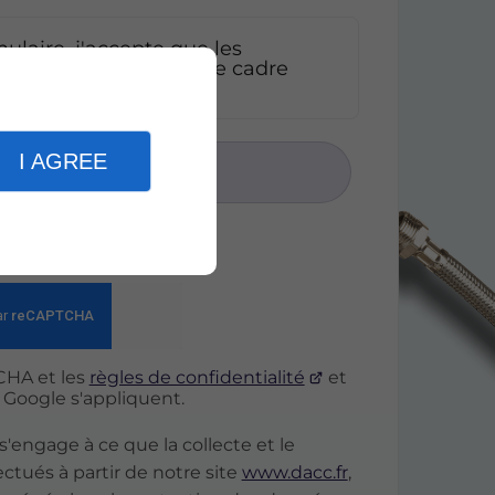
laire, j'accepte que les
oient exploitées dans le cadre
*
I AGREE
Envoyer
res
CHA et les
règles de confidentialité
et
Google s'appliquent.
engage à ce que la collecte et le
ctués à partir de notre site
www.dacc.fr
,