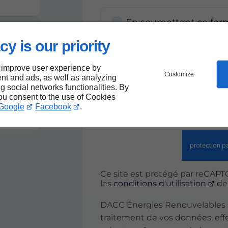
En soumettant ce formu
informations saisies s
strict de ma demande
cy is our priority
 improve user experience by
Customize
nt and ads, as well as analyzing
ng social networks functionalities. By
you consent to the use of Cookies
Google
Facebook
.
*Ces champs sont obligatoi
Ce site est protégé par reCAPT
les
conditions d'utilisation
de 
DACC Énergies Renouvelables s'
traitement de vos données, effe