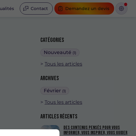
ualités
Contact
Demandez un devis
Catégories
Nouveauté
(1)
Tous les articles
Archives
Février
(1)
Tous les articles
Articles récents
Des contenus pensés pour vous
informer, vous inspirer, vous guider