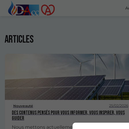
A
Articles
25/02/2026
Nouveauté
Des contenus pensés pour vous informer, vous inspirer, vous
guider
Nous mettons actuellement en place un espace