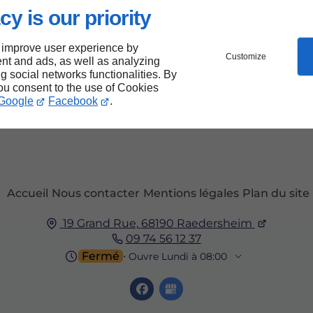
cy is our priority
 improve user experience by
Customize
nt and ads, as well as analyzing
ng social networks functionalities. By
you consent to the use of Cookies
Google
Facebook
.
Accueil
Nous contacter
Mentions légales
Plan du site
19 Grand Rue,
68190
Raedersheim
09 74 56 12 37
Fermé
⋅ Ouvre Lundi à 08:00