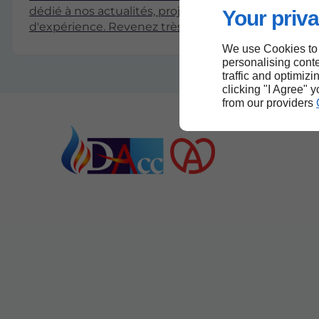
dédié à nos actualités, projets et partages
Your priva
d'expérience. Revenez très bientôt pour découvrir
nos premiers articles !
We use Cookies to
personalising conte
traffic and optimizi
clicking "I Agree" 
from our providers